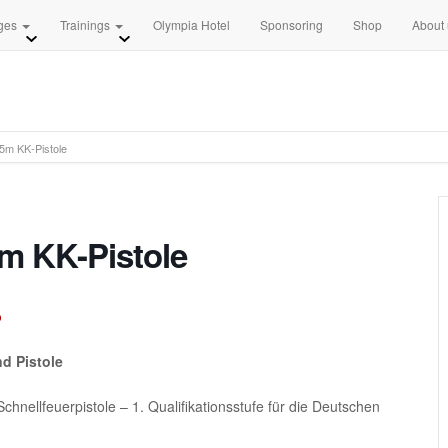
+49 3681 8840
info [at] 
ges
Trainings
Olympia Hotel
Sponsoring
Shop
About
25m KK-Pistole
m KK-Pistole
b
d Pistole
chnellfeuerpistole – 1. Qualifikationsstufe für die Deutschen