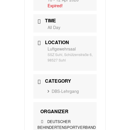
Expired!
TIME
All Day
LOCATION
Luftgewehrsaal
SSZ Suhl, Schützenstraße 6,
98527 Suhl
CATEGORY
DBS-Lehrgang
ORGANIZER
DEUTSCHER
BEHINDERTENSPORTVERBAND