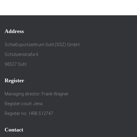
Address
Schießsportzentrum Suhl (SSZ) GmbH
Schützenstraße 6
98527 Suhl
Register
Managing director: Frank Wagner
Register court: Jena
Register no.: HRB 512747
Contact