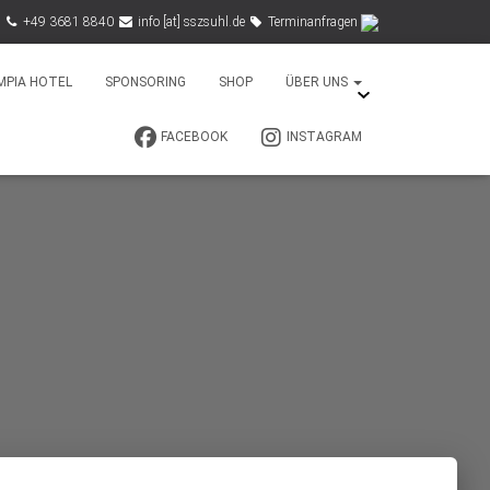
+49 3681 8840
info [at] sszsuhl.de
Terminanfragen
MPIA HOTEL
SPONSORING
SHOP
ÜBER UNS
FACEBOOK
INSTAGRAM