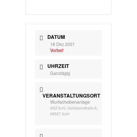
DATUM
18 Dez 2021
Vorbei!
UHRZEIT
Ganztägig
VERANSTALTUNGSORT
Wurfscheibenanlage
SSZ Suhl, Schützenstraße 6,
98527 Suhl