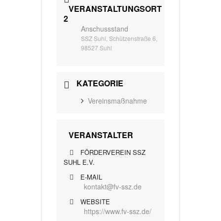
VERANSTALTUNGSORT
2
Anschussstand
SSZ Suhl, Schützenstraße 6,
98527 Suhl
KATEGORIE
Vereinsmaßnahme
VERANSTALTER
FÖRDERVEREIN SSZ
SUHL E.V.
E-MAIL
kontakt@fv-ssz.de
WEBSITE
https://www.fv-ssz.de/