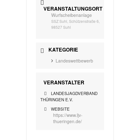
VERANSTALTUNGSORT
Wurfscheibenanlage
SSZ Suhl, Schützenstraße 6,
98527 Suhl
KATEGORIE
Landeswettbewerb
VERANSTALTER
LANDESJAGDVERBAND
THÜRINGEN E.V.
WEBSITE
https://www.ljv-
thueringen.de/