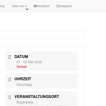
sszsuhl.de
Terminanfragen
hop
Über uns
Facebook
instagram
DATUM
01 - 03 Mai 2026
Vorbei!
UHRZEIT
Ganztägig
VERANSTALTUNGSORT
Bogenplatz