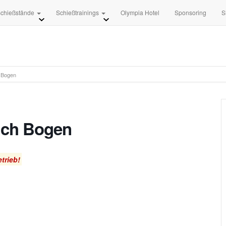
+49 3681 8840
info [at] 
chießstände
Schießtrainings
Olympia Hotel
Sponsoring
S
 Bogen
ich Bogen
trieb!