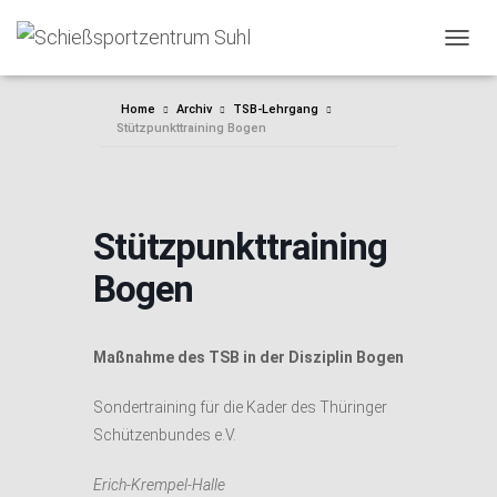
NAVIG
Home
Archiv
TSB-Lehrgang
Stützpunkttraining Bogen
Stützpunkttraining
Bogen
Maßnahme des TSB in der Disziplin Bogen
Sondertraining für die Kader des Thüringer
Schützenbundes e.V.
Erich-Krempel-Halle