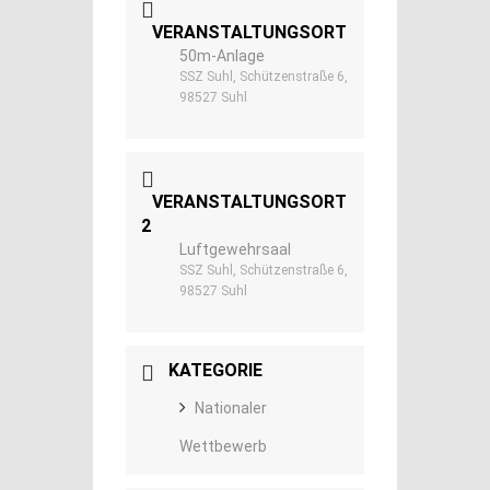
VERANSTALTUNGSORT
50m-Anlage
SSZ Suhl, Schützenstraße 6,
98527 Suhl
VERANSTALTUNGSORT
2
Luftgewehrsaal
SSZ Suhl, Schützenstraße 6,
98527 Suhl
KATEGORIE
Nationaler
Wettbewerb