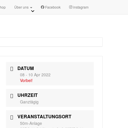
sszsuhl.de
Terminanfragen
hop
Über uns
Facebook
instagram
DATUM
08 - 10 Apr 2022
Vorbei!
UHRZEIT
Ganztägig
VERANSTALTUNGSORT
50m-Anlage