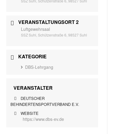
SSZ Suhl, Schützenstraße 6, 98527 Suhl
VERANSTALTUNGSORT 2
Luftgewehrsaal
SSZ Suhl, Schützenstraße 6, 98527 Suhl
KATEGORIE
DBS-Lehrgang
VERANSTALTER
DEUTSCHER
BEHINDERTENSPORTVERBAND E.V.
WEBSITE
https://www.dbs-ev.de