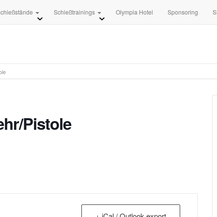
+49 3681 8840
info [at] 
chießstände
Schießtrainings
Olympia Hotel
Sponsoring
S
ole
hr/Pistole
+ iCal / Outlook export