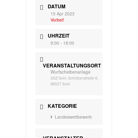
DATUM
15 Apr 2023
Vorbei!
UHRZEIT
9:00 - 18:00
VERANSTALTUNGSORT
Wurfscheibenanlage
SSZ Suhl, Schützenstraße 6,
98527 Suhl
KATEGORIE
Landeswettbewerb