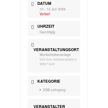
DATUM
10 - 12 Jun 2026
Vorbei!
UHRZEIT
Ganztägig
VERANSTALTUNGSORT
Wurfscheibenanlage
SSZ Suhl, Schützenstraße 6,
98527 Suhl
KATEGORIE
DSB-Lehrgang
VERANSTALTER