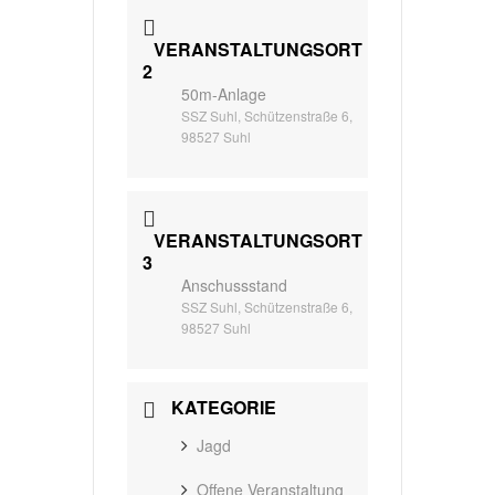
VERANSTALTUNGSORT
2
50m-Anlage
SSZ Suhl, Schützenstraße 6,
98527 Suhl
VERANSTALTUNGSORT
3
Anschussstand
SSZ Suhl, Schützenstraße 6,
98527 Suhl
KATEGORIE
Jagd
Offene Veranstaltung