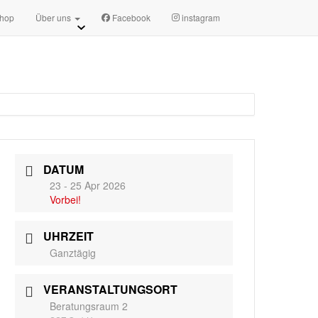
sszsuhl.de
Terminanfragen
hop
Über uns
Facebook
instagram
DATUM
23 - 25 Apr 2026
Vorbei!
UHRZEIT
Ganztägig
VERANSTALTUNGSORT
Beratungsraum 2