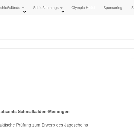
+49 3681 8840
info [at] 
chießstände
Schießtrainings
Olympia Hotel
Sponsoring
S
dratsamts Schmalkalden-Meiningen
praktische Prüfung zum Erwerb des Jagdscheins