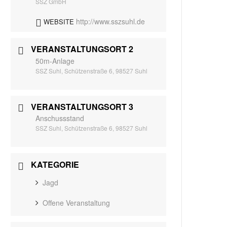
SSZ GmbH
http://www.sszsuhl.de
WEBSITE
VERANSTALTUNGSORT 2
50m-Anlage
SSZ Suhl, Schützenstraße 6, 98527 Suhl
VERANSTALTUNGSORT 3
Anschussstand
SSZ Suhl, Schützenstraße 6, 98527 Suhl
KATEGORIE
Jagd
Offene Veranstaltung