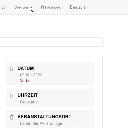
sszsuhl.de
Terminanfragen
hop
Über uns
Facebook
instagram
DATUM
09 Apr 2022
Vorbei!
UHRZEIT
Ganztägig
VERANSTALTUNGSORT
Laufender-Keileranlage