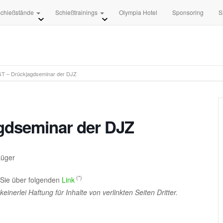
+49 3681 8840
info [at] 
chießstände
Schießtrainings
Olympia Hotel
Sponsoring
S
 – Drückjagdseminar der DJZ
dseminar der DJZ
Rüger
(*)
 Sie über folgenden
Link
erlei Haftung für Inhalte von verlinkten Seiten Dritter.