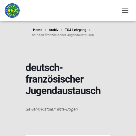
NAVIG
Home
Archiv
TSJ-Lehrgang
deutsch-französischer Jugendaustausch
deutsch-
französischer
Jugendaustausch
Gewehr/Pistole/Flinte/Bogen