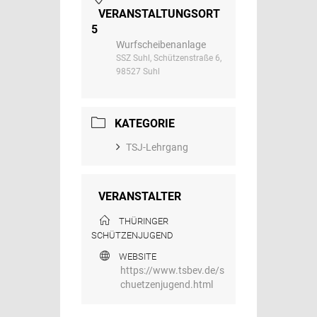
VERANSTALTUNGSORT
5
Wurfscheibenanlage
SSZ Suhl, Schützenstraße 6,
98527 Suhl
KATEGORIE
TSJ-Lehrgang
VERANSTALTER
THÜRINGER
SCHÜTZENJUGEND
WEBSITE
https://www.tsbev.de/s
chuetzenjugend.html