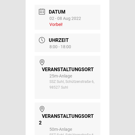
DATUM
02 - 08 Aug 2022
Vorbei!
UHRZEIT
8:00 - 18:00
VERANSTALTUNGSORT
25m-Anlage
SSZ Suhl, Schützenstraße 6,
98527 Suhl
VERANSTALTUNGSORT
2
50m-Anlage
SSZ Suhl, Schützenstraße 6,