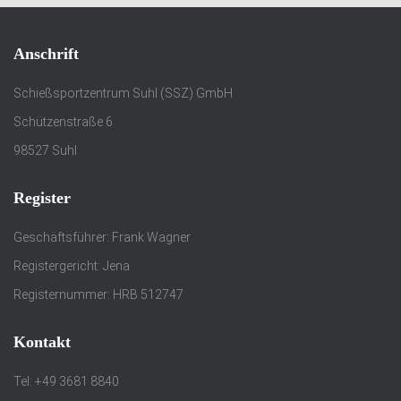
Anschrift
Schießsportzentrum Suhl (SSZ) GmbH
Schützenstraße 6
98527 Suhl
Register
Geschäftsführer: Frank Wagner
Registergericht: Jena
Registernummer: HRB 512747
Kontakt
Tel: +49 3681 8840