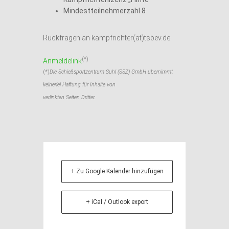
Mindestteilnehmerzahl 8
Rückfragen an kampfrichter(at)tsbev.de
(*)
Anmeldelink
(*)
Die Schießsportzentrum Suhl (SSZ) GmbH übernimmt
keinerlei Haftung für Inhalte von
verlinkten Seiten Dritter.
+ Zu Google Kalender hinzufügen
+ iCal / Outlook export