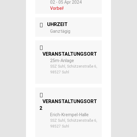
02 - 05 Apr 2024
Vorbei!
UHRZEIT
Ganztägig
VERANSTALTUNGSORT
25m-Anlage
SSZ Suhl, Schützenstraße 6,
98527 Suhl
VERANSTALTUNGSORT
2
Erich-Krempel-Halle
SSZ Suhl, Schützenstraße 6,
98527 Suhl