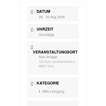
DATUM
28 - 30 Aug 2026
UHRZEIT
Ganztägig
VERANSTALTUNGSORT
50m-Anlage
SSZ Suhl, Schützenstraße 6,
98527 Suhl
KATEGORIE
DBS-Lehrgang