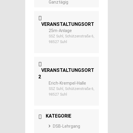
Ganztägig
VERANSTALTUNGSORT
25m-Anlage
SSZ Suhl, Schützenstraße 6,
98527 Suhl
VERANSTALTUNGSORT
2
Erich-Krempel-Halle
SSZ Suhl, Schützenstraße 6,
98527 Suhl
KATEGORIE
DSB-Lehrgang