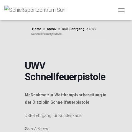
NAVIG
Home
Archiv
DSB-Lehrgang
UWV
Schnellfeuerpistole
UWV
Schnellfeuerpistole
Maßnahme zur Wettkampfvorbereitung in
der Disziplin Schnellfeuerpistole
DSB-Lehrgang für Bundeskader
25m-Anlagen